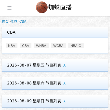
展开菜单
首页
>
篮球
>
CBA
CBA
NBA
CBA
WNBA
WCBA
NBA-G
2026-08-07
星期五
节目列表
2026-08-08
星期六
节目列表
2026-08-09
星期日
节目列表