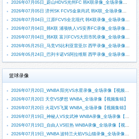
2026年07月05日_蔚山HDVS光州FC 韩K联录像_全场录像【视频集锦】
2026年07月05日 济州SK FCVS金泉尚武 韩K联_全场录像【全场回放】
2026年07月04日_江原FCVS全北现代 韩K联录像_全场录像【全场回放】
2026年07月04日_韩K联 浦项铁人VS安养FC录像_全场录像【视频集锦】
2026年07月04日_韩K联 富川FCVS大田市民录像_全场录像【视频集锦】
2026年05月25日_马竞VS比利亚雷亚尔 西甲录像_全场录像【视频集锦】
2026年05月24日_巴列卡诺VS阿拉维斯 西甲录像_全场录像【全场回放】
篮球录像
2026年07月20日_WNBA 阳光VS水星录像_全场录像【视频集锦】
2026年07月20日 天空VS梦想 WNBA_全场录像【视频集锦】
2026年07月20日 火花VS飞翼 WNBA_全场录像【视频集锦】
2026年07月19日_神秘人VS女武神 WNBA录像_全场录像【高清回放】
2026年07月19日_自由人VS狂热 WNBA录像_全场录像【视频集锦】
2026年07月19日_WNBA 波特兰火焰VS山猫录像_全场录像【视频集锦】