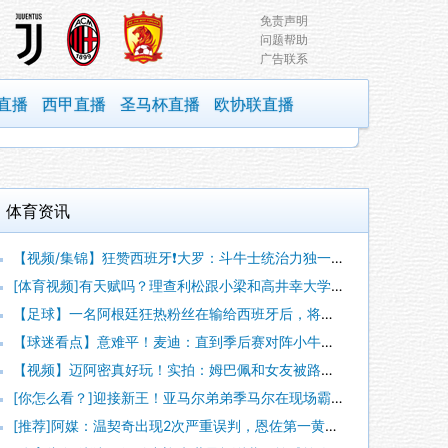
免责声明
问题帮助
广告联系
直播
西甲直播
圣马杯直播
欧协联直播
体育资讯
【视频/集锦】狂赞西班牙❗大罗：斗牛士统治力独一档，阿根廷有
[体育视频]有天赋吗？理查利松跟小梁和高井幸大学习韩语和日语
【足球】一名阿根廷狂热粉丝在输给西班牙后，将电视从阳台上扔了
【球迷看点】意难平！麦迪：直到季后赛对阵小牛时，我才意识到姚
【视频】迈阿密真好玩！实拍：姆巴佩和女友被路人拍到在夜店狂欢
[你怎么看？]迎接新王！亚马尔弟弟季马尔在现场霸气地戴上冠军
[推荐]阿媒：温契奇出现2次严重误判，恩佐第一黄过于严厉+吹