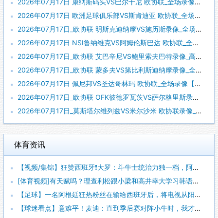
2026年07月17日 康纳斯码头VS巴尔干尼 欧协联_全场录像【全场回放】
2026年07月17日 欧洲足球俱乐部VS斯肯迪亚 欧协联_全场录像【视频集锦】
2026年07月17日_欧协联 明斯克迪纳摩VS施历斯录像_全场录像【全场回放】
2026年07月17日 NSI鲁纳维克VS阿姆伦斯巴达 欧协联_全场录像【全场回放】
2026年07月17日_欧协联 艾巴辛尼VS鲍里索夫巴特录像_高清录像【全场回放】
2026年07月17日_欧协联 蒙多夫VS第比利斯迪纳摩录像_全场录像【全场回放】
2026年07月17日 佩尼邦VS圣达哥林玛 欧协联_全场录像【视频集锦】
2026年07月17日_欧协联 OFK彼德罗瓦茨VS萨尔格里斯录像_全场录像【视频集锦】
2026年07月17日_莫斯塔尔维列兹VS米尔沙米 欧协联录像_全场录像【高清回放】
体育资讯
【视频/集锦】狂赞西班牙❗大罗：斗牛士统治力独一档，阿根廷有
[体育视频]有天赋吗？理查利松跟小梁和高井幸大学习韩语和日语
【足球】一名阿根廷狂热粉丝在输给西班牙后，将电视从阳台上扔了
【球迷看点】意难平！麦迪：直到季后赛对阵小牛时，我才意识到姚