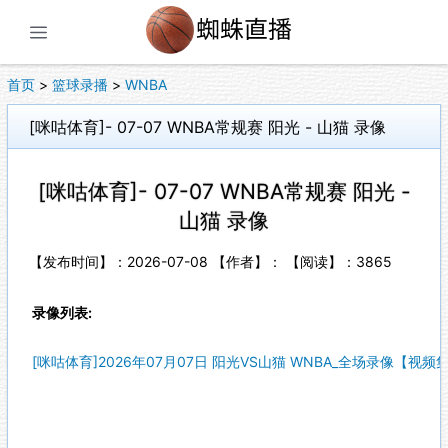
展开菜单
首页
>
篮球录播
>
WNBA
[咪咕体育]- 07-07 WNBA常规赛 阳光 - 山猫 录像
[咪咕体育]- 07-07 WNBA常规赛 阳光 -
山猫 录像
【发布时间】：2026-07-08 【作者】： 【阅读】：
3865
录像列表:
[咪咕体育]2026年07月07日 阳光VS山猫 WNBA_全场录像【视频