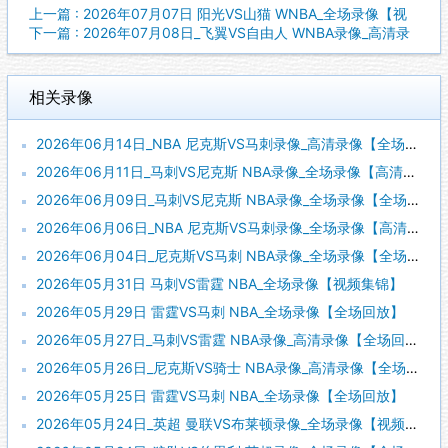
上一篇 : 2026年07月07日 阳光VS山猫 WNBA_全场录像【视
下一篇 : 2026年07月08日_飞翼VS自由人 WNBA录像_高清录
相关录像
2026年06月14日_NBA 尼克斯VS马刺录像_高清录像【全场回放】
2026年06月11日_马刺VS尼克斯 NBA录像_全场录像【高清回放】
2026年06月09日_马刺VS尼克斯 NBA录像_全场录像【全场回放】
2026年06月06日_NBA 尼克斯VS马刺录像_全场录像【高清回放】
2026年06月04日_尼克斯VS马刺 NBA录像_全场录像【全场回放】
2026年05月31日 马刺VS雷霆 NBA_全场录像【视频集锦】
2026年05月29日 雷霆VS马刺 NBA_全场录像【全场回放】
2026年05月27日_马刺VS雷霆 NBA录像_高清录像【全场回放】
2026年05月26日_尼克斯VS骑士 NBA录像_高清录像【全场回放】
2026年05月25日 雷霆VS马刺 NBA_全场录像【全场回放】
2026年05月24日_英超 曼联VS布莱顿录像_全场录像【视频集锦】