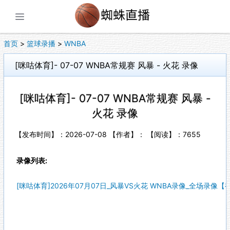
展开菜单
首页
>
篮球录播
>
WNBA
[咪咕体育]- 07-07 WNBA常规赛 风暴 - 火花 录像
[咪咕体育]- 07-07 WNBA常规赛 风暴 -
火花 录像
【发布时间】：2026-07-08 【作者】： 【阅读】：
7655
录像列表:
[咪咕体育]2026年07月07日_风暴VS火花 WNBA录像_全场录像