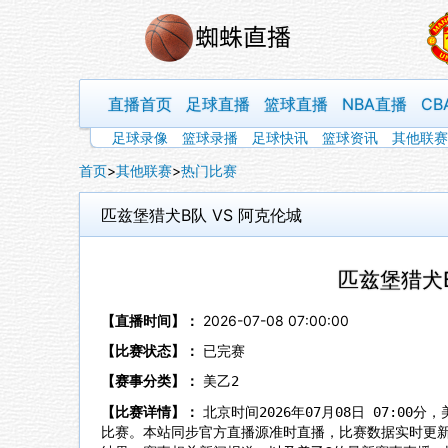
直播首页
足球直播
篮球直播
NBA直播
CB
足球录像
篮球录播
足球快讯
篮球资讯
其他联赛
首页
>
其他联赛
>
热门比赛
匹兹堡猎犬B队 VS 阿克伦城
匹兹堡猎犬B
【直播时间】：
2026-07-08 07:00:00
【比赛状态】：
已完赛
【赛事分类】：
美乙2
【比赛详情】：
北京时间2026年07月08日 07:00
比赛。本站同步官方直播源准时直播，比赛数据实时更