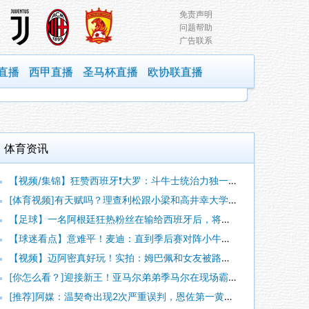
免责声明
问题帮助
广告联系
直播
西甲直播
圣马杯直播
欧协联直播
体育资讯
【视频/集锦】狂赞西班牙❗大罗：斗牛士统治力独一档，阿根廷有
[体育视频]有天赋吗？理查利松跟小梁和高井幸大学习韩语和日语
【足球】一名阿根廷狂热粉丝在输给西班牙后，将电视从阳台上扔了
【球迷看点】意难平！麦迪：直到季后赛对阵小牛时，我才意识到姚
【视频】迈阿密真好玩！实拍：姆巴佩和女友被路人拍到在夜店狂欢
[你怎么看？]迎接新王！亚马尔弟弟季马尔在现场霸气地戴上冠军
[推荐]阿媒：温契奇出现2次严重误判，恩佐第一黄过于严厉+吹