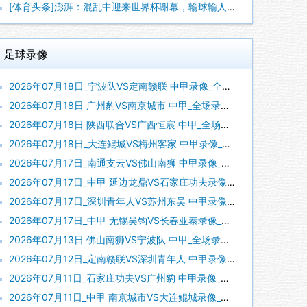
[体育头条]澎湃：混乱中迎来世界杯谢幕，输球输人的阿根廷需要
足球录像
2026年07月18日_宁波队VS定南赣联 中甲录像_全场录像【高清回放】
2026年07月18日 广州豹VS南京城市 中甲_全场录像【全场回放】
2026年07月18日 陕西联合VS广西恒宸 中甲_全场录像【视频集锦】
2026年07月18日_大连鲲城VS梅州客家 中甲录像_全场录像【视频集锦】
2026年07月17日_南通支云VS佛山南狮 中甲录像_全场录像【视频集锦】
2026年07月17日_中甲 延边龙鼎VS石家庄功夫录像_高清录像【全场回放】
2026年07月17日_深圳青年人VS苏州东吴 中甲录像_全场录像【视频集锦】
2026年07月17日_中甲 无锡吴钩VS长春亚泰录像_高清录像【全场回放】
2026年07月13日 佛山南狮VS宁波队 中甲_全场录像【全场回放】
2026年07月12日_定南赣联VS深圳青年人 中甲录像_全场录像【高清回放】
2026年07月11日_石家庄功夫VS广州豹 中甲录像_高清录像【全场回放】
2026年07月11日_中甲 南京城市VS大连鲲城录像_全场录像【视频集锦】