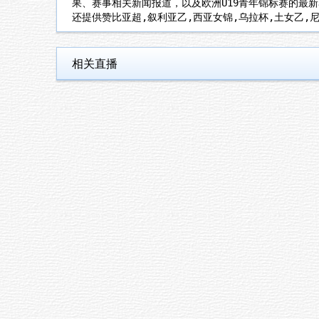
果、赛事相关新闻报道，以及欧洲U19青年锦标赛的最
还提供赞比亚超,叙利亚乙,西亚女锦,乌拉杯,土女乙,尼加
相关直播