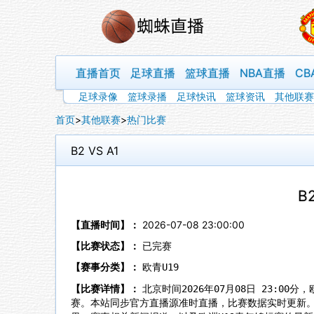
直播首页
足球直播
篮球直播
NBA直播
CB
足球录像
篮球录播
足球快讯
篮球资讯
其他联赛
首页
>
其他联赛
>
热门比赛
B2 VS A1
B2
【直播时间】：
2026-07-08 23:00:00
【比赛状态】：
已完赛
【赛事分类】：
欧青U19
【比赛详情】：
北京时间2026年07月08日 23:00
赛。本站同步官方直播源准时直播，比赛数据实时更新