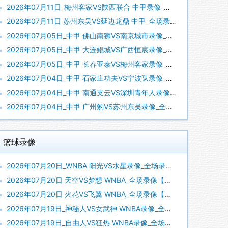
2026年07月11日_梅州客家VS陕西联合 中甲录像_全场录像【高清回放】
2026年07月11日 苏州东吴VS延边龙鼎 中甲_全场录像【全场回放】
2026年07月05日_中甲 佛山南狮VS南京城市录像_高清录像【全场回放】
2026年07月05日_中甲 大连鲲城VS广西恒宸录像_全场录像【全场回放】
2026年07月05日_中甲 长春亚泰VS梅州客家录像_全场录像【视频集锦】
2026年07月04日_中甲 石家庄功夫VS宁波队录像_全场录像【高清回放】
2026年07月04日_中甲 南通支云VS深圳青年人录像_全场录像【视频集锦】
2026年07月04日_中甲 广州豹VS苏州东吴录像_全场录像【高清回放】
篮球录像
2026年07月20日_WNBA 阳光VS水星录像_全场录像【视频集锦】
2026年07月20日 天空VS梦想 WNBA_全场录像【视频集锦】
2026年07月20日 火花VS飞翼 WNBA_全场录像【视频集锦】
2026年07月19日_神秘人VS女武神 WNBA录像_全场录像【高清回放】
2026年07月19日_自由人VS狂热 WNBA录像_全场录像【视频集锦】