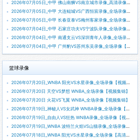
2026年07月05日_中甲 佛山南狮VS南京城市录像_高清录像【全场回放】
2026年07月05日_中甲 大连鲲城VS广西恒宸录像_全场录像【全场回放】
2026年07月05日_中甲 长春亚泰VS梅州客家录像_全场录像【视频集锦】
2026年07月04日_中甲 石家庄功夫VS宁波队录像_全场录像【高清回放】
2026年07月04日_中甲 南通支云VS深圳青年人录像_全场录像【视频集锦】
2026年07月04日_中甲 广州豹VS苏州东吴录像_全场录像【高清回放】
篮球录像
2026年07月20日_WNBA 阳光VS水星录像_全场录像【视频集锦】
2026年07月20日 天空VS梦想 WNBA_全场录像【视频集锦】
2026年07月20日 火花VS飞翼 WNBA_全场录像【视频集锦】
2026年07月19日_神秘人VS女武神 WNBA录像_全场录像【高清回放】
2026年07月19日_自由人VS狂热 WNBA录像_全场录像【视频集锦】
2026年07月19日_WNBA 波特兰火焰VS山猫录像_全场录像【视频集锦】
2026年07月18日_WNBA 阳光VS水星录像_全场录像【高清回放】