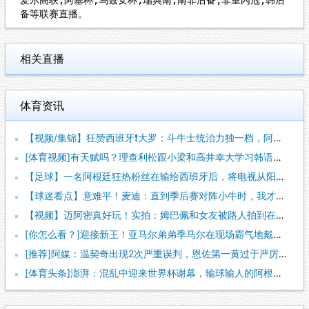
备等联赛直播。
相关直播
体育资讯
【视频/集锦】狂赞西班牙❗大罗：斗牛士统治力独一档，阿根廷有
[体育视频]有天赋吗？理查利松跟小梁和高井幸大学习韩语和日语
【足球】一名阿根廷狂热粉丝在输给西班牙后，将电视从阳台上扔了
【球迷看点】意难平！麦迪：直到季后赛对阵小牛时，我才意识到姚
【视频】迈阿密真好玩！实拍：姆巴佩和女友被路人拍到在夜店狂欢
[你怎么看？]迎接新王！亚马尔弟弟季马尔在现场霸气地戴上冠军
[推荐]阿媒：温契奇出现2次严重误判，恩佐第一黄过于严厉+吹
[体育头条]澎湃：混乱中迎来世界杯谢幕，输球输人的阿根廷需要