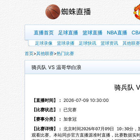
直播首页
足球直播
篮球直播
NBA直播
CB
足球录像
篮球录播
足球快讯
篮球资讯
其他联赛
首页
>
其他联赛
>
热门比赛
骑兵队 VS 温哥华白浪
骑兵队 
【直播时间】：
2026-07-09 10:30:00
【比赛状态】：
已完赛
【赛事分类】：
加拿冠
【比赛详情】：
北京时间2026年07月09日 10:3
观看比赛。本站同步官方直播源准时直播，比赛数据实