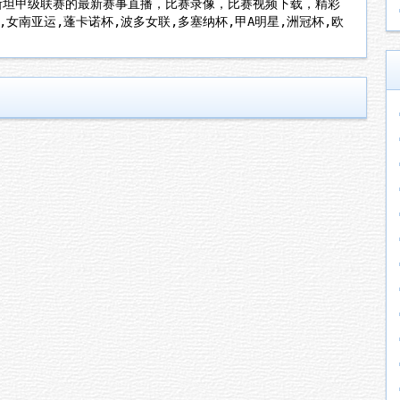
斯坦甲级联赛的最新赛事直播，比赛录像，比赛视频下载，精彩
女南亚运,蓬卡诺杯,波多女联,多塞纳杯,甲A明星,洲冠杯,欧