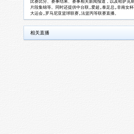
比赛比分、赛事结果、赛事相关新闻报道，以及哈萨克
片段集锦等。同时还提供中台联,爱超,泰足总,非南女杯,
大运会,罗马尼亚篮球联赛,法篮丙等联赛直播。
相关直播