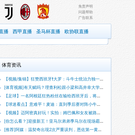
免责声明
问题帮助
广告联系
直播
西甲直播
圣马杯直播
欧协联直播
体育资讯
【视频/集锦】狂赞西班牙❗大罗：斗牛士统治力独一档，阿根廷有
[体育视频]有天赋吗？理查利松跟小梁和高井幸大学习韩语和日语
【足球】一名阿根廷狂热粉丝在输给西班牙后，将电视从阳台上扔了
【球迷看点】意难平！麦迪：直到季后赛对阵小牛时，我才意识到姚
【视频】迈阿密真好玩！实拍：姆巴佩和女友被路人拍到在夜店狂欢
[你怎么看？]迎接新王！亚马尔弟弟季马尔在现场霸气地戴上冠军
[推荐]阿媒：温契奇出现2次严重误判，恩佐第一黄过于严厉+吹