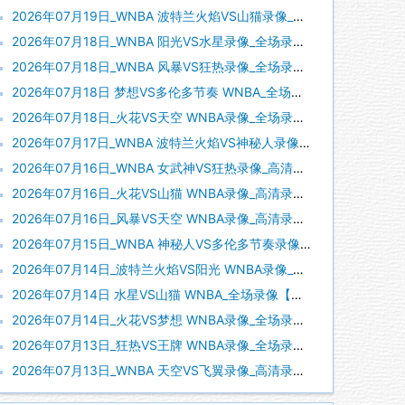
2026年07月19日_WNBA 波特兰火焰VS山猫录像_全场录像【视频集锦】
2026年07月18日_WNBA 阳光VS水星录像_全场录像【高清回放】
2026年07月18日_WNBA 风暴VS狂热录像_全场录像【全场回放】
2026年07月18日 梦想VS多伦多节奏 WNBA_全场录像【全场回放】
2026年07月18日_火花VS天空 WNBA录像_全场录像【高清回放】
2026年07月17日_WNBA 波特兰火焰VS神秘人录像_全场录像【视频集锦】
2026年07月16日_WNBA 女武神VS狂热录像_高清录像【全场回放】
2026年07月16日_火花VS山猫 WNBA录像_高清录像【全场回放】
2026年07月16日_风暴VS天空 WNBA录像_高清录像【全场回放】
2026年07月15日_WNBA 神秘人VS多伦多节奏录像_全场录像【视频集锦】
2026年07月14日_波特兰火焰VS阳光 WNBA录像_全场录像【视频集锦】
2026年07月14日 水星VS山猫 WNBA_全场录像【视频集锦】
2026年07月14日_火花VS梦想 WNBA录像_全场录像【高清回放】
2026年07月13日_狂热VS王牌 WNBA录像_全场录像【高清回放】
2026年07月13日_WNBA 天空VS飞翼录像_高清录像【全场回放】