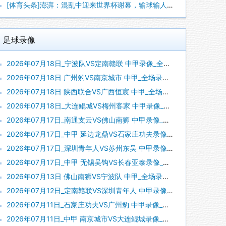
[体育头条]澎湃：混乱中迎来世界杯谢幕，输球输人的阿根廷需要
足球录像
2026年07月18日_宁波队VS定南赣联 中甲录像_全场录像【高清回放】
2026年07月18日 广州豹VS南京城市 中甲_全场录像【全场回放】
2026年07月18日 陕西联合VS广西恒宸 中甲_全场录像【视频集锦】
2026年07月18日_大连鲲城VS梅州客家 中甲录像_全场录像【视频集锦】
2026年07月17日_南通支云VS佛山南狮 中甲录像_全场录像【视频集锦】
2026年07月17日_中甲 延边龙鼎VS石家庄功夫录像_高清录像【全场回放】
2026年07月17日_深圳青年人VS苏州东吴 中甲录像_全场录像【视频集锦】
2026年07月17日_中甲 无锡吴钩VS长春亚泰录像_高清录像【全场回放】
2026年07月13日 佛山南狮VS宁波队 中甲_全场录像【全场回放】
2026年07月12日_定南赣联VS深圳青年人 中甲录像_全场录像【高清回放】
2026年07月11日_石家庄功夫VS广州豹 中甲录像_高清录像【全场回放】
2026年07月11日_中甲 南京城市VS大连鲲城录像_全场录像【视频集锦】