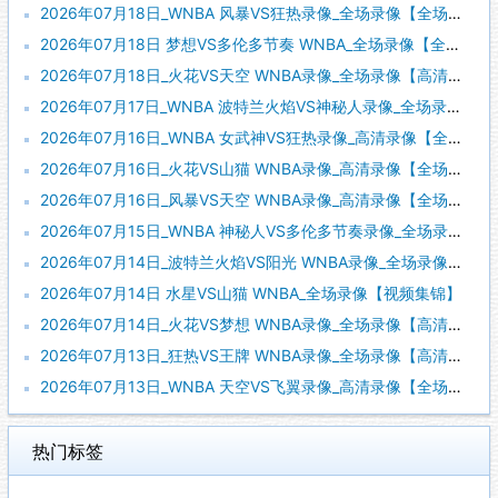
2026年07月18日_WNBA 风暴VS狂热录像_全场录像【全场回放】
2026年07月18日 梦想VS多伦多节奏 WNBA_全场录像【全场回放】
2026年07月18日_火花VS天空 WNBA录像_全场录像【高清回放】
2026年07月17日_WNBA 波特兰火焰VS神秘人录像_全场录像【视频集锦】
2026年07月16日_WNBA 女武神VS狂热录像_高清录像【全场回放】
2026年07月16日_火花VS山猫 WNBA录像_高清录像【全场回放】
2026年07月16日_风暴VS天空 WNBA录像_高清录像【全场回放】
2026年07月15日_WNBA 神秘人VS多伦多节奏录像_全场录像【视频集锦】
2026年07月14日_波特兰火焰VS阳光 WNBA录像_全场录像【视频集锦】
2026年07月14日 水星VS山猫 WNBA_全场录像【视频集锦】
2026年07月14日_火花VS梦想 WNBA录像_全场录像【高清回放】
2026年07月13日_狂热VS王牌 WNBA录像_全场录像【高清回放】
2026年07月13日_WNBA 天空VS飞翼录像_高清录像【全场回放】
热门标签