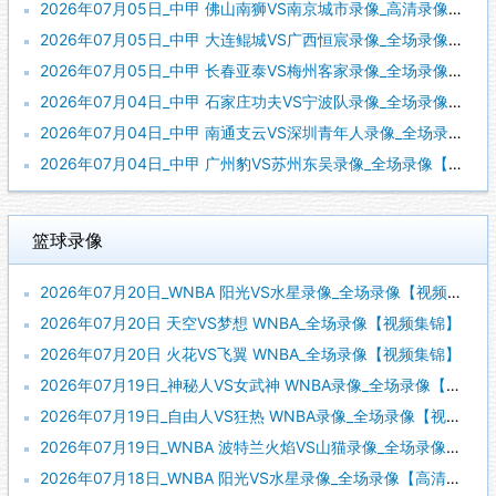
2026年07月05日_中甲 佛山南狮VS南京城市录像_高清录像【全场回放】
2026年07月05日_中甲 大连鲲城VS广西恒宸录像_全场录像【全场回放】
2026年07月05日_中甲 长春亚泰VS梅州客家录像_全场录像【视频集锦】
2026年07月04日_中甲 石家庄功夫VS宁波队录像_全场录像【高清回放】
2026年07月04日_中甲 南通支云VS深圳青年人录像_全场录像【视频集锦】
2026年07月04日_中甲 广州豹VS苏州东吴录像_全场录像【高清回放】
篮球录像
2026年07月20日_WNBA 阳光VS水星录像_全场录像【视频集锦】
2026年07月20日 天空VS梦想 WNBA_全场录像【视频集锦】
2026年07月20日 火花VS飞翼 WNBA_全场录像【视频集锦】
2026年07月19日_神秘人VS女武神 WNBA录像_全场录像【高清回放】
2026年07月19日_自由人VS狂热 WNBA录像_全场录像【视频集锦】
2026年07月19日_WNBA 波特兰火焰VS山猫录像_全场录像【视频集锦】
2026年07月18日_WNBA 阳光VS水星录像_全场录像【高清回放】