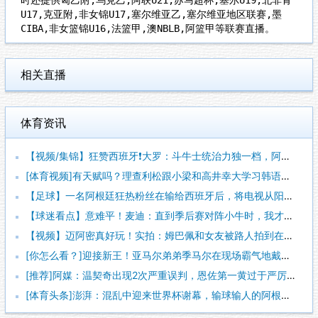
U17,克亚附,非女锦U17,塞尔维亚乙,塞尔维亚地区联赛,墨
CIBA,非女篮锦U16,法篮甲,澳NBLB,阿篮甲等联赛直播。
相关直播
体育资讯
【视频/集锦】狂赞西班牙❗大罗：斗牛士统治力独一档，阿根廷有
[体育视频]有天赋吗？理查利松跟小梁和高井幸大学习韩语和日语
【足球】一名阿根廷狂热粉丝在输给西班牙后，将电视从阳台上扔了
【球迷看点】意难平！麦迪：直到季后赛对阵小牛时，我才意识到姚
【视频】迈阿密真好玩！实拍：姆巴佩和女友被路人拍到在夜店狂欢
[你怎么看？]迎接新王！亚马尔弟弟季马尔在现场霸气地戴上冠军
[推荐]阿媒：温契奇出现2次严重误判，恩佐第一黄过于严厉+吹
[体育头条]澎湃：混乱中迎来世界杯谢幕，输球输人的阿根廷需要