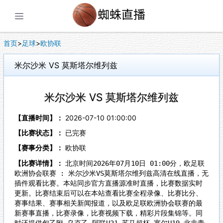
展开菜单
首页
>
足球
>
欧协联
米尔沙米 VS 莫斯塔尔维列兹
米尔沙米 VS 莫斯塔尔维列兹
【直播时间】：
2026-07-10 01:00:00
【比赛状态】：
已完赛
【赛事分类】：
欧协联
【比赛详情】：
北京时间2026年07月10日 01:00分，欧足联
欧洲协会联赛 : 米尔沙米VS莫斯塔尔维列兹高清在线直播，无
插件观看比赛。本站同步官方直播源准时直播，比赛数据实时
更新。比赛结束后可以在本站查看比赛全程录像、比赛比分、
赛事结果、赛事相关新闻报道，以及欧足联欧洲协会联赛的最
新赛事直播，比赛录像，比赛视频下载，精彩片段集锦等。同
时还提供匈乙附,乌克乙,阿联U21,苏马超杯,塞尔U19,北非青