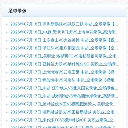
足球录像
2026年07月18日 深圳新鹏城VS武汉三镇 中超_全场录像【视频集锦】
2026年07月18日_中超 天津津门虎VS上海申花录像_高清录像【全场回放】
2026年07月18日 山东泰山VS大连英博 中超_全场录像【视频集锦】
2026年07月18日 浙江队VS重庆铜梁龙 中超_全场录像【全场回放】
2026年07月18日_美职业 洛杉矶FCVS洛杉矶银河录像_全场录像【高清回放】
2026年07月18日 亚特兰大联VS纳什维尔SC 美职业_全场录像【视频集锦】
2026年07月17日 上海海港VS云南玉昆 中超_全场录像【视频集锦】
2026年07月17日 青岛海牛VS河南队 中超_全场录像【视频集锦】
2026年07月17日_中超 辽宁铁人VS北京国安录像_全场录像【视频集锦】
2026年07月17日_中超 成都蓉城VS青岛西海岸录像_高清录像【全场回放】
2026年07月17日_波特兰伐木工VS西雅图海湾人 美职业录像_全场录像【全场回放】
2026年07月17日 堪萨斯城竞技VS圣路易斯城 美职业_全场录像【全场回放】
2026年07月17日_多伦多FCVS蒙特利尔CF 美职业录像_全场录像【全场回放】
2026年07月14日_中超 青岛海牛VS浙江队录像_全场录像【视频集锦】