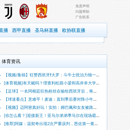
免责声明
问题帮助
广告联系
直播
西甲直播
圣马杯直播
欧协联直播
体育资讯
【视频/集锦】狂赞西班牙❗大罗：斗牛士统治力独一档，阿根廷有
[体育视频]有天赋吗？理查利松跟小梁和高井幸大学习韩语和日语
【足球】一名阿根廷狂热粉丝在输给西班牙后，将电视从阳台上扔了
【球迷看点】意难平！麦迪：直到季后赛对阵小牛时，我才意识到姚
【视频】迈阿密真好玩！实拍：姆巴佩和女友被路人拍到在夜店狂欢
[你怎么看？]迎接新王！亚马尔弟弟季马尔在现场霸气地戴上冠军
[推荐]阿媒：温契奇出现2次严重误判，恩佐第一黄过于严厉+吹