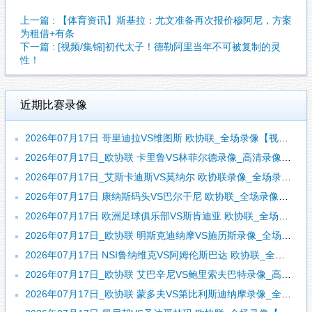
上一篇 : 【体育资讯】斯基拉：尤文准备再次报价穆阿尼，方案
为租借+有条
下一篇 : [视频/集锦]初代太子！德勒阿里当年不可被复制的灵
性！
近期比赛录像
2026年07月17日 哥里迪拉VS维图斯 欧协联_全场录像【视频集锦】
2026年07月17日_欧协联 卡里鲁VS林菲尔德录像_高清录像【全场回放】
2026年07月17日_艾斯卡迪斯VS莫纳尔 欧协联录像_全场录像【视频集锦】
2026年07月17日 康纳斯码头VS巴尔干尼 欧协联_全场录像【全场回放】
2026年07月17日 欧洲足球俱乐部VS斯肯迪亚 欧协联_全场录像【视频集锦】
2026年07月17日_欧协联 明斯克迪纳摩VS施历斯录像_全场录像【全场回放】
2026年07月17日 NSI鲁纳维克VS阿姆伦斯巴达 欧协联_全场录像【全场回放】
2026年07月17日_欧协联 艾巴辛尼VS鲍里索夫巴特录像_高清录像【全场回放】
2026年07月17日_欧协联 蒙多夫VS第比利斯迪纳摩录像_全场录像【全场回放】