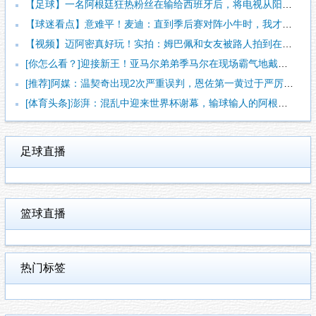
【足球】一名阿根廷狂热粉丝在输给西班牙后，将电视从阳台上扔了
【球迷看点】意难平！麦迪：直到季后赛对阵小牛时，我才意识到姚
【视频】迈阿密真好玩！实拍：姆巴佩和女友被路人拍到在夜店狂欢
[你怎么看？]迎接新王！亚马尔弟弟季马尔在现场霸气地戴上冠军
[推荐]阿媒：温契奇出现2次严重误判，恩佐第一黄过于严厉+吹
[体育头条]澎湃：混乱中迎来世界杯谢幕，输球输人的阿根廷需要
足球直播
篮球直播
热门标签