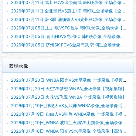
2026年07月11日_富川FCVS金泉尚武 韩K联录像_全场录像【视频集锦】
2026年07月11日 全北现代VS蔚山HD 韩K联_全场录像【全场回放】
2026年07月11日_韩K联 浦项铁人VS光州FC录像_全场录像【视频集锦】
2026年07月05日_仁川联VSFC首尔 韩K联录像_全场录像【高清回放】
2026年07月05日_蔚山HDVS光州FC 韩K联录像_全场录像【视频集锦】
2026年07月05日 济州SK FCVS金泉尚武 韩K联_全场录像【全场回放】
篮球录像
2026年07月20日_WNBA 阳光VS水星录像_全场录像【视频集锦】
2026年07月20日 天空VS梦想 WNBA_全场录像【视频集锦】
2026年07月20日 火花VS飞翼 WNBA_全场录像【视频集锦】
2026年07月19日_神秘人VS女武神 WNBA录像_全场录像【高清回放】
2026年07月19日_自由人VS狂热 WNBA录像_全场录像【视频集锦】
2026年07月19日_WNBA 波特兰火焰VS山猫录像_全场录像【视频集锦】
2026年07月18日_WNBA 阳光VS水星录像_全场录像【高清回放】