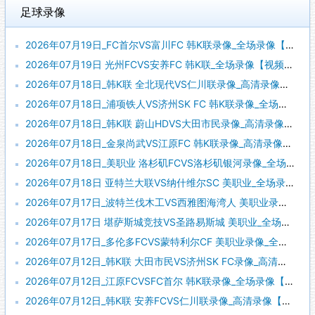
足球录像
2026年07月19日_FC首尔VS富川FC 韩K联录像_全场录像【高清回放】
2026年07月19日 光州FCVS安养FC 韩K联_全场录像【视频集锦】
2026年07月18日_韩K联 全北现代VS仁川联录像_高清录像【全场回放】
2026年07月18日_浦项铁人VS济州SK FC 韩K联录像_全场录像【全场回放】
2026年07月18日_韩K联 蔚山HDVS大田市民录像_高清录像【全场回放】
2026年07月18日_金泉尚武VS江原FC 韩K联录像_高清录像【全场回放】
2026年07月18日_美职业 洛杉矶FCVS洛杉矶银河录像_全场录像【高清回放】
2026年07月18日 亚特兰大联VS纳什维尔SC 美职业_全场录像【视频集锦】
2026年07月17日_波特兰伐木工VS西雅图海湾人 美职业录像_全场录像【全场回放】
2026年07月17日 堪萨斯城竞技VS圣路易斯城 美职业_全场录像【全场回放】
2026年07月17日_多伦多FCVS蒙特利尔CF 美职业录像_全场录像【全场回放】
2026年07月12日_韩K联 大田市民VS济州SK FC录像_高清录像【全场回放】
2026年07月12日_江原FCVSFC首尔 韩K联录像_全场录像【高清回放】
2026年07月12日_韩K联 安养FCVS仁川联录像_高清录像【全场回放】