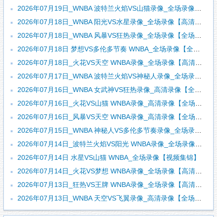
2026年07月19日_WNBA 波特兰火焰VS山猫录像_全场录像【视频集锦】
2026年07月18日_WNBA 阳光VS水星录像_全场录像【高清回放】
2026年07月18日_WNBA 风暴VS狂热录像_全场录像【全场回放】
2026年07月18日 梦想VS多伦多节奏 WNBA_全场录像【全场回放】
2026年07月18日_火花VS天空 WNBA录像_全场录像【高清回放】
2026年07月17日_WNBA 波特兰火焰VS神秘人录像_全场录像【视频集锦】
2026年07月16日_WNBA 女武神VS狂热录像_高清录像【全场回放】
2026年07月16日_火花VS山猫 WNBA录像_高清录像【全场回放】
2026年07月16日_风暴VS天空 WNBA录像_高清录像【全场回放】
2026年07月15日_WNBA 神秘人VS多伦多节奏录像_全场录像【视频集锦】
2026年07月14日_波特兰火焰VS阳光 WNBA录像_全场录像【视频集锦】
2026年07月14日 水星VS山猫 WNBA_全场录像【视频集锦】
2026年07月14日_火花VS梦想 WNBA录像_全场录像【高清回放】
2026年07月13日_狂热VS王牌 WNBA录像_全场录像【高清回放】
2026年07月13日_WNBA 天空VS飞翼录像_高清录像【全场回放】