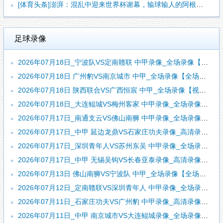
[体育头条]澎湃：混乱中迎来世界杯谢幕，输球输人的阿根廷需要
足球录像
2026年07月18日_宁波队VS定南赣联 中甲录像_全场录像【高清回放】
2026年07月18日 广州豹VS南京城市 中甲_全场录像【全场回放】
2026年07月18日 陕西联合VS广西恒宸 中甲_全场录像【视频集锦】
2026年07月18日_大连鲲城VS梅州客家 中甲录像_全场录像【视频集锦】
2026年07月17日_南通支云VS佛山南狮 中甲录像_全场录像【视频集锦】
2026年07月17日_中甲 延边龙鼎VS石家庄功夫录像_高清录像【全场回放】
2026年07月17日_深圳青年人VS苏州东吴 中甲录像_全场录像【视频集锦】
2026年07月17日_中甲 无锡吴钩VS长春亚泰录像_高清录像【全场回放】
2026年07月13日 佛山南狮VS宁波队 中甲_全场录像【全场回放】
2026年07月12日_定南赣联VS深圳青年人 中甲录像_全场录像【高清回放】
2026年07月11日_石家庄功夫VS广州豹 中甲录像_高清录像【全场回放】
2026年07月11日_中甲 南京城市VS大连鲲城录像_全场录像【视频集锦】