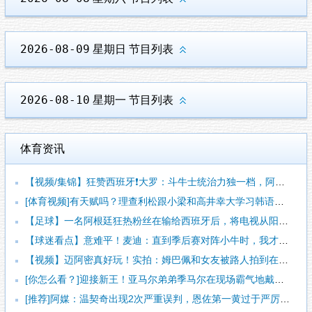
2026-08-09
星期日
节目列表
2026-08-10
星期一
节目列表
体育资讯
【视频/集锦】狂赞西班牙❗大罗：斗牛士统治力独一档，阿根廷有
[体育视频]有天赋吗？理查利松跟小梁和高井幸大学习韩语和日语
【足球】一名阿根廷狂热粉丝在输给西班牙后，将电视从阳台上扔了
【球迷看点】意难平！麦迪：直到季后赛对阵小牛时，我才意识到姚
【视频】迈阿密真好玩！实拍：姆巴佩和女友被路人拍到在夜店狂欢
[你怎么看？]迎接新王！亚马尔弟弟季马尔在现场霸气地戴上冠军
[推荐]阿媒：温契奇出现2次严重误判，恩佐第一黄过于严厉+吹