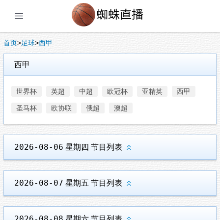
展开菜单
首页
>
足球
>
西甲
西甲
世界杯
英超
中超
欧冠杯
亚精英
西甲
圣马杯
欧协联
俄超
澳超
2026-08-06
星期四
节目列表
2026-08-07
星期五
节目列表
2026-08-08
星期六
节目列表