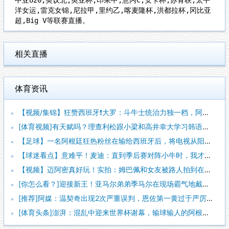
洋女运,雷克女锦,尼拉甲,里约乙,喀麦隆杯,洪都拉杯,冈比亚
超,Big V等联赛直播。
相关直播
体育资讯
【视频/集锦】狂赞西班牙❗大罗：斗牛士统治力独一档，阿根廷有
[体育视频]有天赋吗？理查利松跟小梁和高井幸大学习韩语和日语
【足球】一名阿根廷狂热粉丝在输给西班牙后，将电视从阳台上扔了
【球迷看点】意难平！麦迪：直到季后赛对阵小牛时，我才意识到姚
【视频】迈阿密真好玩！实拍：姆巴佩和女友被路人拍到在夜店狂欢
[你怎么看？]迎接新王！亚马尔弟弟季马尔在现场霸气地戴上冠军
[推荐]阿媒：温契奇出现2次严重误判，恩佐第一黄过于严厉+吹
[体育头条]澎湃：混乱中迎来世界杯谢幕，输球输人的阿根廷需要