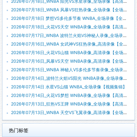
2026年07月18日_WNBA 阳光VS水星录像_全场录像【高清回放】
2026年07月18日_WNBA 风暴VS狂热录像_全场录像【全场回放】
2026年07月18日 梦想VS多伦多节奏 WNBA_全场录像【全场回放】
2026年07月18日_火花VS天空 WNBA录像_全场录像【高清回放】
2026年07月17日_WNBA 波特兰火焰VS神秘人录像_全场录像【视频集锦】
2026年07月16日_WNBA 女武神VS狂热录像_高清录像【全场回放】
2026年07月16日_火花VS山猫 WNBA录像_高清录像【全场回放】
2026年07月16日_风暴VS天空 WNBA录像_高清录像【全场回放】
2026年07月15日_WNBA 神秘人VS多伦多节奏录像_全场录像【视频集锦】
2026年07月14日_波特兰火焰VS阳光 WNBA录像_全场录像【视频集锦】
2026年07月14日 水星VS山猫 WNBA_全场录像【视频集锦】
2026年07月14日_火花VS梦想 WNBA录像_全场录像【高清回放】
2026年07月13日_狂热VS王牌 WNBA录像_全场录像【高清回放】
2026年07月13日_WNBA 天空VS飞翼录像_高清录像【全场回放】
热门标签