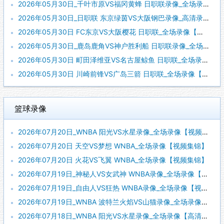
2026年05月30日_千叶市原VS福冈黄蜂 日职联录像_全场录像【全场回放】
2026年05月30日_日职联 东京绿茵VS大阪钢巴录像_高清录像【全场回放】
2026年05月30日 FC东京VS大阪樱花 日职联_全场录像【视频集锦】
2026年05月30日_鹿岛鹿角VS神户胜利船 日职联录像_全场录像【视频集锦】
2026年05月30日 町田泽维亚VS名古屋鲸鱼 日职联_全场录像【全场回放】
2026年05月30日 川崎前锋VS广岛三箭 日职联_全场录像【视频集锦】
篮球录像
2026年07月20日_WNBA 阳光VS水星录像_全场录像【视频集锦】
2026年07月20日 天空VS梦想 WNBA_全场录像【视频集锦】
2026年07月20日 火花VS飞翼 WNBA_全场录像【视频集锦】
2026年07月19日_神秘人VS女武神 WNBA录像_全场录像【高清回放】
2026年07月19日_自由人VS狂热 WNBA录像_全场录像【视频集锦】
2026年07月19日_WNBA 波特兰火焰VS山猫录像_全场录像【视频集锦】
2026年07月18日_WNBA 阳光VS水星录像_全场录像【高清回放】