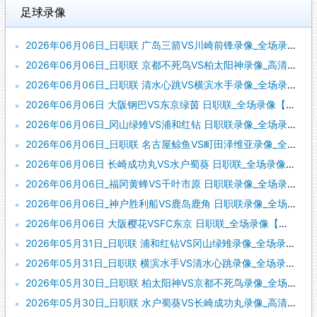
足球录像
2026年06月06日_日职联 广岛三箭VS川崎前锋录像_全场录像【视频集锦】
2026年06月06日_日职联 京都不死鸟VS柏太阳神录像_高清录像【全场回放】
2026年06月06日_日职联 清水心跳VS横滨水手录像_全场录像【高清回放】
2026年06月06日 大阪钢巴VS东京绿茵 日职联_全场录像【全场回放】
2026年06月06日_冈山绿雉VS浦和红钻 日职联录像_全场录像【高清回放】
2026年06月06日_日职联 名古屋鲸鱼VS町田泽维亚录像_全场录像【全场回放】
2026年06月06日 长崎成功丸VS水户蜀葵 日职联_全场录像【全场回放】
2026年06月06日_福冈黄蜂VS千叶市原 日职联录像_全场录像【高清回放】
2026年06月06日_神户胜利船VS鹿岛鹿角 日职联录像_全场录像【高清回放】
2026年06月06日 大阪樱花VSFC东京 日职联_全场录像【全场回放】
2026年05月31日_日职联 浦和红钻VS冈山绿雉录像_全场录像【全场回放】
2026年05月31日_日职联 横滨水手VS清水心跳录像_全场录像【视频集锦】
2026年05月30日_日职联 柏太阳神VS京都不死鸟录像_全场录像【视频集锦】
2026年05月30日_日职联 水户蜀葵VS长崎成功丸录像_高清录像【全场回放】