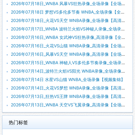
2026年07月18日_WNBA 风暴VS狂热录像_全场录像【全场回放】
2026年07月18日 梦想VS多伦多节奏 WNBA_全场录像【全场回放】
2026年07月18日_火花VS天空 WNBA录像_全场录像【高清回放】
2026年07月17日_WNBA 波特兰火焰VS神秘人录像_全场录像【视频集锦】
2026年07月16日_WNBA 女武神VS狂热录像_高清录像【全场回放】
2026年07月16日_火花VS山猫 WNBA录像_高清录像【全场回放】
2026年07月16日_风暴VS天空 WNBA录像_高清录像【全场回放】
2026年07月15日_WNBA 神秘人VS多伦多节奏录像_全场录像【视频集锦】
2026年07月14日_波特兰火焰VS阳光 WNBA录像_全场录像【视频集锦】
2026年07月14日 水星VS山猫 WNBA_全场录像【视频集锦】
2026年07月14日_火花VS梦想 WNBA录像_全场录像【高清回放】
2026年07月13日_狂热VS王牌 WNBA录像_全场录像【高清回放】
2026年07月13日_WNBA 天空VS飞翼录像_高清录像【全场回放】
热门标签