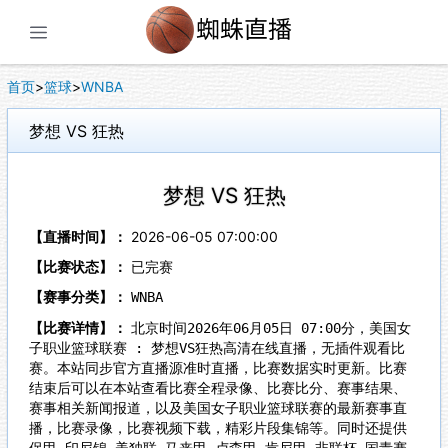
展开菜单
首页
>
篮球
>
WNBA
梦想 VS 狂热
梦想 VS 狂热
【直播时间】：
2026-06-05 07:00:00
【比赛状态】：
已完赛
【赛事分类】：
WNBA
【比赛详情】：
北京时间2026年06月05日 07:00分，美国女
子职业篮球联赛 : 梦想VS狂热高清在线直播，无插件观看比
赛。本站同步官方直播源准时直播，比赛数据实时更新。比赛
结束后可以在本站查看比赛全程录像、比赛比分、赛事结果、
赛事相关新闻报道，以及美国女子职业篮球联赛的最新赛事直
播，比赛录像，比赛视频下载，精彩片段集锦等。同时还提供
保甲,印尼锦,美独联,马来甲,卢森甲,肯尼甲,非联杯,国青赛,