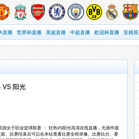
BA直播
世界杯直播
英超直播
中超直播
欧冠杯直播
亚精英
 VS 阳光
0分，美国女子职业篮球联赛 : 狂热VS阳光高清在线直播，无插件观
更新。比赛结束后可以在本站查看比赛全程录像、比赛比分、赛