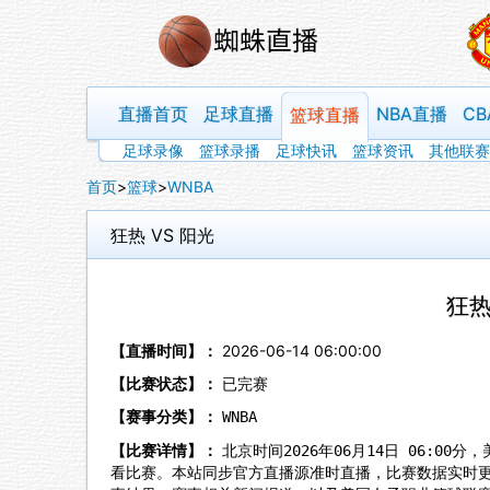
直播首页
足球直播
NBA直播
C
篮球直播
足球录像
篮球录播
足球快讯
篮球资讯
其他联赛
首页
>
篮球
>
WNBA
狂热 VS 阳光
狂热
【直播时间】：
2026-06-14 06:00:00
【比赛状态】：
已完赛
【赛事分类】：
WNBA
【比赛详情】：
北京时间2026年06月14日 06:0
看比赛。本站同步官方直播源准时直播，比赛数据实时