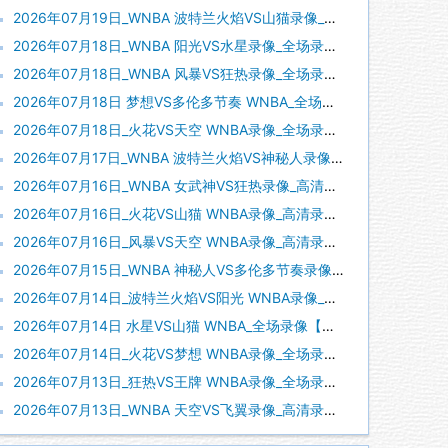
2026年07月19日_WNBA 波特兰火焰VS山猫录像_全场录像【视频集锦】
2026年07月18日_WNBA 阳光VS水星录像_全场录像【高清回放】
2026年07月18日_WNBA 风暴VS狂热录像_全场录像【全场回放】
2026年07月18日 梦想VS多伦多节奏 WNBA_全场录像【全场回放】
2026年07月18日_火花VS天空 WNBA录像_全场录像【高清回放】
2026年07月17日_WNBA 波特兰火焰VS神秘人录像_全场录像【视频集锦】
2026年07月16日_WNBA 女武神VS狂热录像_高清录像【全场回放】
2026年07月16日_火花VS山猫 WNBA录像_高清录像【全场回放】
2026年07月16日_风暴VS天空 WNBA录像_高清录像【全场回放】
2026年07月15日_WNBA 神秘人VS多伦多节奏录像_全场录像【视频集锦】
2026年07月14日_波特兰火焰VS阳光 WNBA录像_全场录像【视频集锦】
2026年07月14日 水星VS山猫 WNBA_全场录像【视频集锦】
2026年07月14日_火花VS梦想 WNBA录像_全场录像【高清回放】
2026年07月13日_狂热VS王牌 WNBA录像_全场录像【高清回放】
2026年07月13日_WNBA 天空VS飞翼录像_高清录像【全场回放】