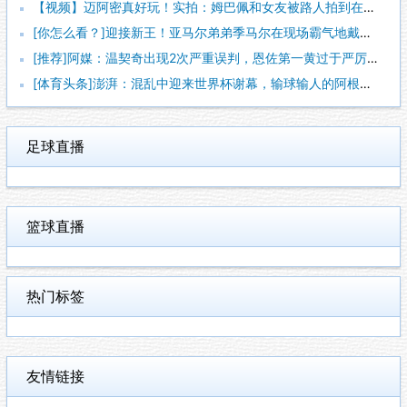
【视频】迈阿密真好玩！实拍：姆巴佩和女友被路人拍到在夜店狂欢
[你怎么看？]迎接新王！亚马尔弟弟季马尔在现场霸气地戴上冠军
[推荐]阿媒：温契奇出现2次严重误判，恩佐第一黄过于严厉+吹
[体育头条]澎湃：混乱中迎来世界杯谢幕，输球输人的阿根廷需要
足球直播
篮球直播
热门标签
友情链接