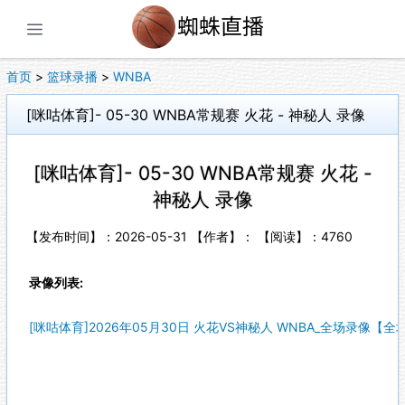
展开菜单
首页
>
篮球录播
>
WNBA
[咪咕体育]- 05-30 WNBA常规赛 火花 - 神秘人 录像
[咪咕体育]- 05-30 WNBA常规赛 火花 -
神秘人 录像
【发布时间】：2026-05-31 【作者】： 【阅读】：
4760
录像列表:
[咪咕体育]2026年05月30日 火花VS神秘人 WNBA_全场录像【