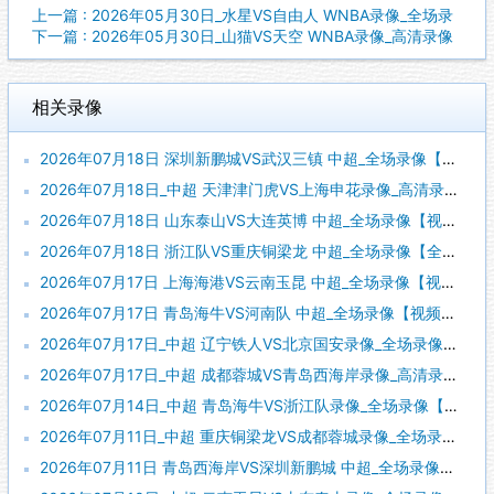
上一篇 : 2026年05月30日_水星VS自由人 WNBA录像_全场录
下一篇 : 2026年05月30日_山猫VS天空 WNBA录像_高清录像
相关录像
2026年07月18日 深圳新鹏城VS武汉三镇 中超_全场录像【视频集锦】
2026年07月18日_中超 天津津门虎VS上海申花录像_高清录像【全场回放】
2026年07月18日 山东泰山VS大连英博 中超_全场录像【视频集锦】
2026年07月18日 浙江队VS重庆铜梁龙 中超_全场录像【全场回放】
2026年07月17日 上海海港VS云南玉昆 中超_全场录像【视频集锦】
2026年07月17日 青岛海牛VS河南队 中超_全场录像【视频集锦】
2026年07月17日_中超 辽宁铁人VS北京国安录像_全场录像【视频集锦】
2026年07月17日_中超 成都蓉城VS青岛西海岸录像_高清录像【全场回放】
2026年07月14日_中超 青岛海牛VS浙江队录像_全场录像【视频集锦】
2026年07月11日_中超 重庆铜梁龙VS成都蓉城录像_全场录像【视频集锦】
2026年07月11日 青岛西海岸VS深圳新鹏城 中超_全场录像【全场回放】