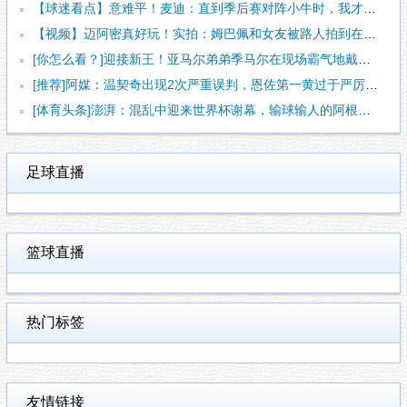
【球迷看点】意难平！麦迪：直到季后赛对阵小牛时，我才意识到姚
【视频】迈阿密真好玩！实拍：姆巴佩和女友被路人拍到在夜店狂欢
[你怎么看？]迎接新王！亚马尔弟弟季马尔在现场霸气地戴上冠军
[推荐]阿媒：温契奇出现2次严重误判，恩佐第一黄过于严厉+吹
[体育头条]澎湃：混乱中迎来世界杯谢幕，输球输人的阿根廷需要
足球直播
篮球直播
热门标签
友情链接