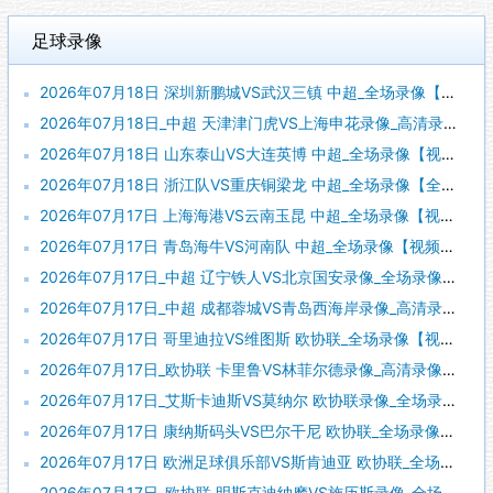
足球录像
2026年07月18日 深圳新鹏城VS武汉三镇 中超_全场录像【视频集锦】
2026年07月18日_中超 天津津门虎VS上海申花录像_高清录像【全场回放】
2026年07月18日 山东泰山VS大连英博 中超_全场录像【视频集锦】
2026年07月18日 浙江队VS重庆铜梁龙 中超_全场录像【全场回放】
2026年07月17日 上海海港VS云南玉昆 中超_全场录像【视频集锦】
2026年07月17日 青岛海牛VS河南队 中超_全场录像【视频集锦】
2026年07月17日_中超 辽宁铁人VS北京国安录像_全场录像【视频集锦】
2026年07月17日_中超 成都蓉城VS青岛西海岸录像_高清录像【全场回放】
2026年07月17日 哥里迪拉VS维图斯 欧协联_全场录像【视频集锦】
2026年07月17日_欧协联 卡里鲁VS林菲尔德录像_高清录像【全场回放】
2026年07月17日_艾斯卡迪斯VS莫纳尔 欧协联录像_全场录像【视频集锦】
2026年07月17日 康纳斯码头VS巴尔干尼 欧协联_全场录像【全场回放】
2026年07月17日 欧洲足球俱乐部VS斯肯迪亚 欧协联_全场录像【视频集锦】
2026年07月17日_欧协联 明斯克迪纳摩VS施历斯录像_全场录像【全场回放】