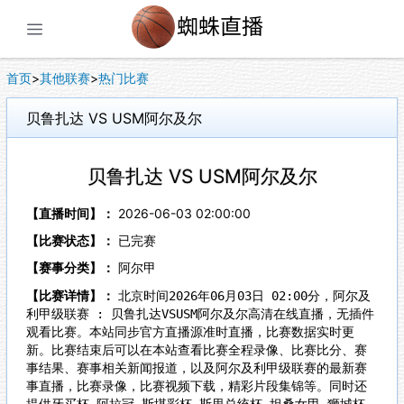
展开菜单
首页
>
其他联赛
>
热门比赛
贝鲁扎达 VS USM阿尔及尔
贝鲁扎达 VS USM阿尔及尔
【直播时间】：
2026-06-03 02:00:00
【比赛状态】：
已完赛
【赛事分类】：
阿尔甲
【比赛详情】：
北京时间2026年06月03日 02:00分，阿尔及
利甲级联赛 : 贝鲁扎达VSUSM阿尔及尔高清在线直播，无插件
观看比赛。本站同步官方直播源准时直播，比赛数据实时更
新。比赛结束后可以在本站查看比赛全程录像、比赛比分、赛
事结果、赛事相关新闻报道，以及阿尔及利甲级联赛的最新赛
事直播，比赛录像，比赛视频下载，精彩片段集锦等。同时还
提供牙买杯,阿拉冠,斯堪彩杯,斯里总统杯,坦桑女甲,狮城杯,