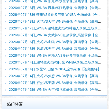
2026年07月18日_WNBA 阳光VS水星录像_全场录像【高清回放】
2026年07月18日_WNBA 风暴VS狂热录像_全场录像【全场回放】
2026年07月18日 梦想VS多伦多节奏 WNBA_全场录像【全场回放】
2026年07月18日_火花VS天空 WNBA录像_全场录像【高清回放】
2026年07月17日_WNBA 波特兰火焰VS神秘人录像_全场录像【视频集锦】
2026年07月16日_WNBA 女武神VS狂热录像_高清录像【全场回放】
2026年07月16日_火花VS山猫 WNBA录像_高清录像【全场回放】
2026年07月16日_风暴VS天空 WNBA录像_高清录像【全场回放】
2026年07月15日_WNBA 神秘人VS多伦多节奏录像_全场录像【视频集锦】
2026年07月14日_波特兰火焰VS阳光 WNBA录像_全场录像【视频集锦】
2026年07月14日 水星VS山猫 WNBA_全场录像【视频集锦】
2026年07月14日_火花VS梦想 WNBA录像_全场录像【高清回放】
2026年07月13日_狂热VS王牌 WNBA录像_全场录像【高清回放】
2026年07月13日_WNBA 天空VS飞翼录像_高清录像【全场回放】
热门标签