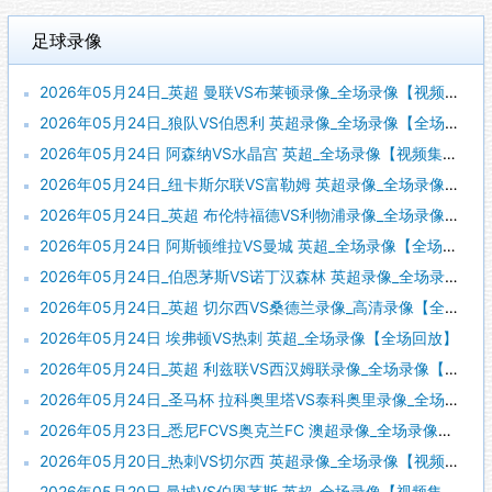
足球录像
2026年05月24日_英超 曼联VS布莱顿录像_全场录像【视频集锦】
2026年05月24日_狼队VS伯恩利 英超录像_全场录像【全场回放】
2026年05月24日 阿森纳VS水晶宫 英超_全场录像【视频集锦】
2026年05月24日_纽卡斯尔联VS富勒姆 英超录像_全场录像【高清回放】
2026年05月24日_英超 布伦特福德VS利物浦录像_全场录像【视频集锦】
2026年05月24日 阿斯顿维拉VS曼城 英超_全场录像【全场回放】
2026年05月24日_伯恩茅斯VS诺丁汉森林 英超录像_全场录像【高清回放】
2026年05月24日_英超 切尔西VS桑德兰录像_高清录像【全场回放】
2026年05月24日 埃弗顿VS热刺 英超_全场录像【全场回放】
2026年05月24日_英超 利兹联VS西汉姆联录像_全场录像【全场回放】
2026年05月24日_圣马杯 拉科奥里塔VS泰科奥里录像_全场录像【高清回放】
2026年05月23日_悉尼FCVS奥克兰FC 澳超录像_全场录像【视频集锦】
2026年05月20日_热刺VS切尔西 英超录像_全场录像【视频集锦】
2026年05月20日 曼城VS伯恩茅斯 英超_全场录像【视频集锦】