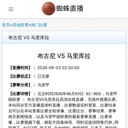
展开菜单
首页
>
其他联赛
>
热门比赛
布古尼 VS 马里库拉
布古尼 VS 马里库拉
【直播时间】：
2026-06-03 02:30:00
【比赛状态】：
已完赛
【赛事分类】：
马里甲
【比赛详情】：
北京时间2026年06月03日 02:30分，马里甲
级联赛 : 布古尼VS马里库拉高清在线直播，无插件观看比赛。
本站同步官方直播源准时直播，比赛数据实时更新。比赛结束
后可以在本站查看比赛全程录像、比赛比分、赛事结果、赛事
相关新闻报道，以及马里甲级联赛的最新赛事直播，比赛录
像，比赛视频下载，精彩片段集锦等。同时还提供阿鲁巴杯,阿
联酋乙,土U21甲,巴王杯,中女锦标,德萨州联,马来乙,老挝超,