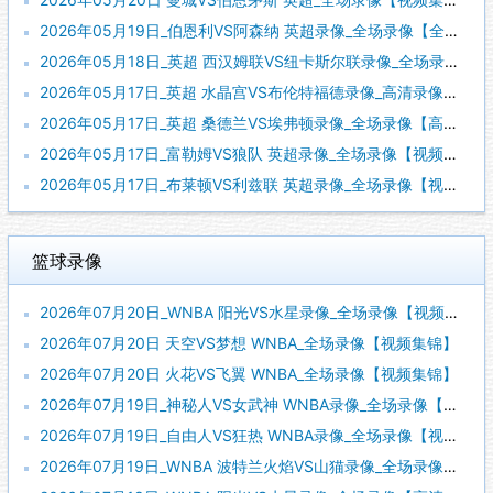
2026年05月19日_伯恩利VS阿森纳 英超录像_全场录像【全场回放】
2026年05月18日_英超 西汉姆联VS纽卡斯尔联录像_全场录像【视频集锦】
2026年05月17日_英超 水晶宫VS布伦特福德录像_高清录像【全场回放】
2026年05月17日_英超 桑德兰VS埃弗顿录像_全场录像【高清回放】
2026年05月17日_富勒姆VS狼队 英超录像_全场录像【视频集锦】
2026年05月17日_布莱顿VS利兹联 英超录像_全场录像【视频集锦】
篮球录像
2026年07月20日_WNBA 阳光VS水星录像_全场录像【视频集锦】
2026年07月20日 天空VS梦想 WNBA_全场录像【视频集锦】
2026年07月20日 火花VS飞翼 WNBA_全场录像【视频集锦】
2026年07月19日_神秘人VS女武神 WNBA录像_全场录像【高清回放】
2026年07月19日_自由人VS狂热 WNBA录像_全场录像【视频集锦】
2026年07月19日_WNBA 波特兰火焰VS山猫录像_全场录像【视频集锦】