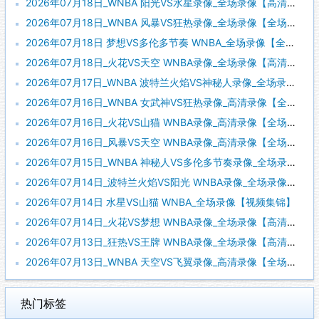
2026年07月18日_WNBA 阳光VS水星录像_全场录像【高清回放】
2026年07月18日_WNBA 风暴VS狂热录像_全场录像【全场回放】
2026年07月18日 梦想VS多伦多节奏 WNBA_全场录像【全场回放】
2026年07月18日_火花VS天空 WNBA录像_全场录像【高清回放】
2026年07月17日_WNBA 波特兰火焰VS神秘人录像_全场录像【视频集锦】
2026年07月16日_WNBA 女武神VS狂热录像_高清录像【全场回放】
2026年07月16日_火花VS山猫 WNBA录像_高清录像【全场回放】
2026年07月16日_风暴VS天空 WNBA录像_高清录像【全场回放】
2026年07月15日_WNBA 神秘人VS多伦多节奏录像_全场录像【视频集锦】
2026年07月14日_波特兰火焰VS阳光 WNBA录像_全场录像【视频集锦】
2026年07月14日 水星VS山猫 WNBA_全场录像【视频集锦】
2026年07月14日_火花VS梦想 WNBA录像_全场录像【高清回放】
2026年07月13日_狂热VS王牌 WNBA录像_全场录像【高清回放】
2026年07月13日_WNBA 天空VS飞翼录像_高清录像【全场回放】
热门标签