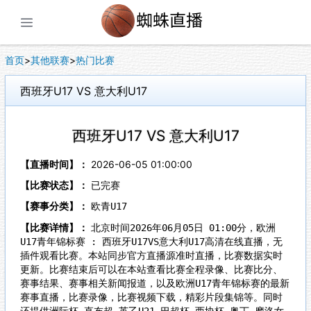
展开菜单
首页
>
其他联赛
>
热门比赛
西班牙U17 VS 意大利U17
西班牙U17 VS 意大利U17
【直播时间】：
2026-06-05 01:00:00
【比赛状态】：
已完赛
【赛事分类】：
欧青U17
【比赛详情】：
北京时间2026年06月05日 01:00分，欧洲
U17青年锦标赛 : 西班牙U17VS意大利U17高清在线直播，无
插件观看比赛。本站同步官方直播源准时直播，比赛数据实时
更新。比赛结束后可以在本站查看比赛全程录像、比赛比分、
赛事结果、赛事相关新闻报道，以及欧洲U17青年锦标赛的最新
赛事直播，比赛录像，比赛视频下载，精彩片段集锦等。同时
还提供洲际杯,直布超,英乙U21,巴超杯,西协杯,奥丁,摩洛女