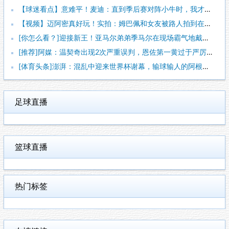
【球迷看点】意难平！麦迪：直到季后赛对阵小牛时，我才意识到姚
【视频】迈阿密真好玩！实拍：姆巴佩和女友被路人拍到在夜店狂欢
[你怎么看？]迎接新王！亚马尔弟弟季马尔在现场霸气地戴上冠军
[推荐]阿媒：温契奇出现2次严重误判，恩佐第一黄过于严厉+吹
[体育头条]澎湃：混乱中迎来世界杯谢幕，输球输人的阿根廷需要
足球直播
篮球直播
热门标签