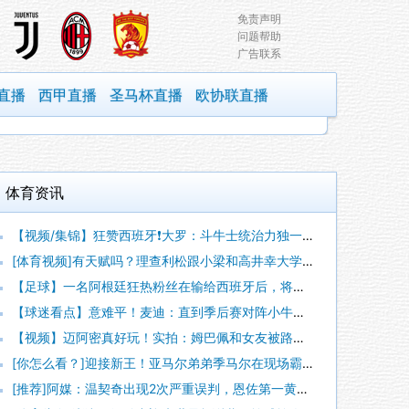
免责声明
问题帮助
广告联系
直播
西甲直播
圣马杯直播
欧协联直播
体育资讯
【视频/集锦】狂赞西班牙❗大罗：斗牛士统治力独一档，阿根廷有
[体育视频]有天赋吗？理查利松跟小梁和高井幸大学习韩语和日语
【足球】一名阿根廷狂热粉丝在输给西班牙后，将电视从阳台上扔了
【球迷看点】意难平！麦迪：直到季后赛对阵小牛时，我才意识到姚
【视频】迈阿密真好玩！实拍：姆巴佩和女友被路人拍到在夜店狂欢
[你怎么看？]迎接新王！亚马尔弟弟季马尔在现场霸气地戴上冠军
[推荐]阿媒：温契奇出现2次严重误判，恩佐第一黄过于严厉+吹