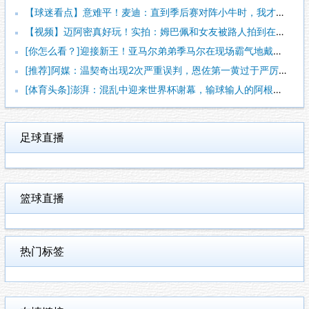
【球迷看点】意难平！麦迪：直到季后赛对阵小牛时，我才意识到姚
【视频】迈阿密真好玩！实拍：姆巴佩和女友被路人拍到在夜店狂欢
[你怎么看？]迎接新王！亚马尔弟弟季马尔在现场霸气地戴上冠军
[推荐]阿媒：温契奇出现2次严重误判，恩佐第一黄过于严厉+吹
[体育头条]澎湃：混乱中迎来世界杯谢幕，输球输人的阿根廷需要
足球直播
篮球直播
热门标签