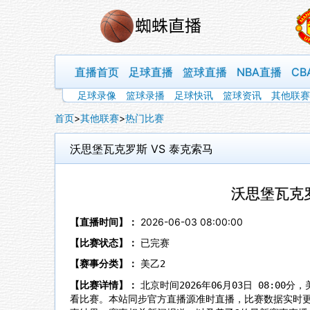
直播首页
足球直播
篮球直播
NBA直播
CB
足球录像
篮球录播
足球快讯
篮球资讯
其他联赛
首页
>
其他联赛
>
热门比赛
沃思堡瓦克罗斯 VS 泰克索马
沃思堡瓦克罗
【直播时间】：
2026-06-03 08:00:00
【比赛状态】：
已完赛
【赛事分类】：
美乙2
【比赛详情】：
北京时间2026年06月03日 08:0
看比赛。本站同步官方直播源准时直播，比赛数据实时